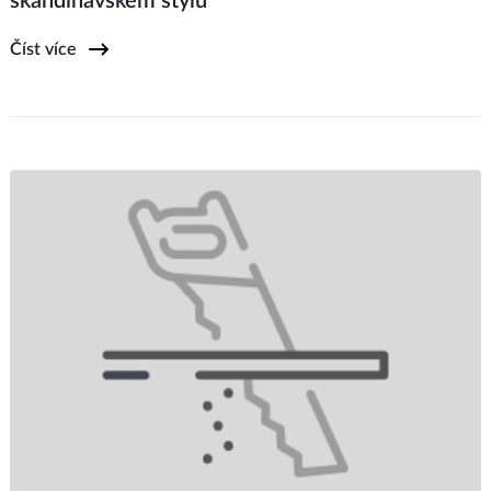
skandinávském stylu
Číst více