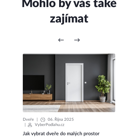
Mohlo by vás také
zajímat
Dveře
|
06. Října 2025
|
VyberPodlahu.cz
Jak vybrat dveře do malých prostor