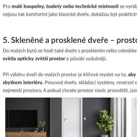
Pro
malé koupelny, toalety nebo technické místnosti
se vyrábě
nejsou tak komfortní jako klasické dveře, dokážou být prakti
5. Skleněné a prosklené dveře – prosto
Do malých bytů se hodí také dveře s prosklením nebo celoskleně
světla opticky zvětší prostor
a působí vzdušněji.
Při výběru dveří do malých prostor je klíčové myslet na to,
aby
zbytkem interiéru
. Posuvné dveře, skládací systémy, reverzní ot
nejmenší prostory. A pokud chcete prostor navíc prosvětlit, jso