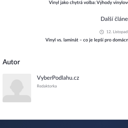
Vinyl jako chytrá volba: Výhody vinylov
Další člán
12. Listopa
Vinyl vs. laminát – co je lepší pro domá
Autor
VyberPodlahu.cz
Redaktorka