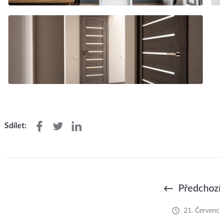
Sdílet:
Předchozí
21. Červenc