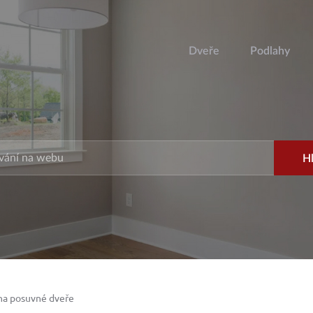
Dveře
Podlahy
na posuvné dveře