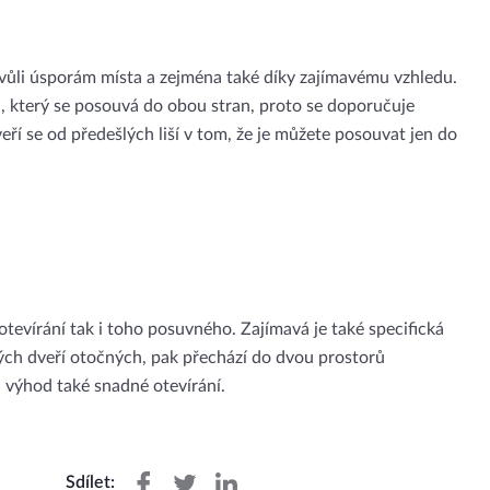
kvůli úsporám místa a zejména také díky zajímavému vzhledu.
u, který se posouvá do obou stran, proto se doporučuje
ří se od předešlých liší v tom, že je můžete posouvat jen do
otevírání tak i toho posuvného. Zajímavá je také specifická
ckých dveří otočných, pak přechází do dvou prostorů
h výhod také snadné otevírání.
Sdílet: