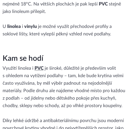
nejméně 18°C. Na větších plochách je pak lepší
PVC
stejně
jako linoleum přilepit.
U
linolea
i
vinylu
je možné využít přechodové profily a
soklové lišty, které vylepší pěkný vzhled nové podlahy.
Kam se hodí
Využití linolea i
PVC
je široké, důležité je především volit
s ohledem na vytížení podlahy – tam, kde bude krytina velmi
často využívána, by měl výběr padnout na nejodolnější
materiály. Podle druhu ale najdeme vhodné místo pro každou
z podlah – od jídelny nebo dětského pokoje přes kuchyň,
chodby, sklepy nebo schody, až po vlhké prostory koupelny.
Díky lehké údržbě a antibakteriálnímu povrchu jsou moderní
povrchové krytiny vhodné i do nejvytíženějších prostor, jako