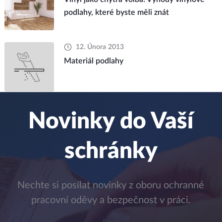
podlahy, které byste měli znát
12. Února 2013
Materiál podlahy
Novinky do Vaší
schránky
Nechte si posílat novinky z oboru ochranné
pracovní oděvy a bezpečnost v práci.