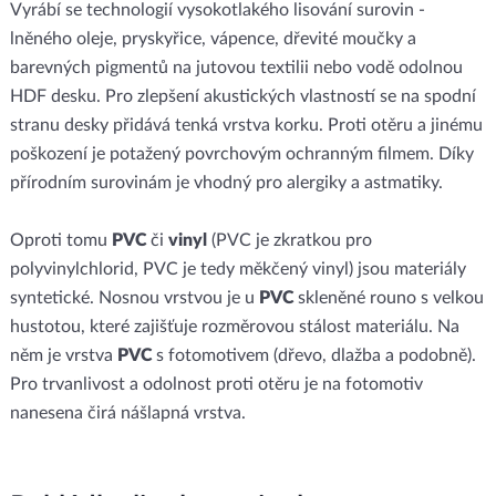
Vyrábí se technologií vysokotlakého lisování surovin -
lněného oleje, pryskyřice, vápence, dřevité moučky a
barevných pigmentů na jutovou textilii nebo vodě odolnou
HDF desku. Pro zlepšení akustických vlastností se na spodní
stranu desky přidává tenká vrstva korku. Proti otěru a jinému
poškození je potažený povrchovým ochranným filmem. Díky
přírodním surovinám je vhodný pro alergiky a astmatiky.
Oproti tomu
PVC
či
vinyl
(PVC je zkratkou pro
polyvinylchlorid, PVC je tedy měkčený vinyl) jsou materiály
syntetické. Nosnou vrstvou je u
PVC
skleněné rouno s velkou
hustotou, které zajišťuje rozměrovou stálost materiálu. Na
něm je vrstva
PVC
s fotomotivem (dřevo, dlažba a podobně).
Pro trvanlivost a odolnost proti otěru je na fotomotiv
nanesena čirá nášlapná vrstva.