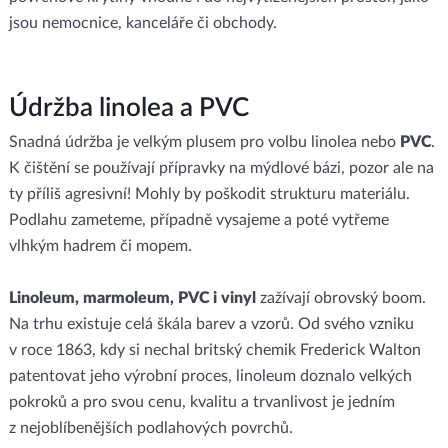
jsou nemocnice, kanceláře či obchody.
Údržba linolea a PVC
Snadná údržba je velkým plusem pro volbu linolea nebo
PVC
.
K čištění se používají přípravky na mýdlové bázi, pozor ale na
ty příliš agresivní! Mohly by poškodit strukturu materiálu.
Podlahu zameteme, případně vysajeme a poté vytřeme
vlhkým hadrem či mopem.
Linoleum, marmoleum, PVC i vinyl
zažívají obrovský boom.
Na trhu existuje celá škála barev a vzorů. Od svého vzniku
v roce 1863, kdy si nechal britský chemik Frederick Walton
patentovat jeho výrobní proces, linoleum doznalo velkých
pokroků a pro svou cenu, kvalitu a trvanlivost je jedním
z nejoblíbenějších podlahových povrchů.