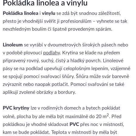
Pokládka linolea a vinylu
Pokládka
linolea
i
vinylu
se zdá být snadnou záležitostí,
přesto je vhodnější svěřit ji profesionálům – vyhnete se tak
nevzhledným boulím či špatně provedeným spárám.
Linoleum
se vyrábí v dvoumetrových širokých pásech nebo
v podobě plovoucí
podlahy
. Krytina se klade na předem
připravený rovný, suchý, čistý a hladký povrch. Linoleové
pásy se na podklad upevňují celoplošným lepením, vzájemně
se spojují pomocí svařovací šňůry. Šňůra může svár barevně
zvýraznit nebo naopak potlačit. Pomocí svařování se také
aplikují zvolené obrázky a bordury.
PVC krytiny
lze v rodinných domech a bytech pokládat
2
volně, plocha by ale měla být maximálně do 20 m
. Před
pokládkou je vhodné skladovat
PVC
přes noc v místnosti,
kam se bude pokládat. Teplota v místnosti by měla být