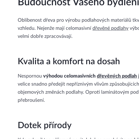
Budoucnost Vašeho bydlen
Oblíbenost dřeva pro výrobu podlahových materiálů tkv
vzhledu. Nejenže mají celomasivní
dřevěné podlahy
výbo
velmi dobře zpracovávají.
Kvalita a komfort na dosah
Nespornou
výhodou celomasivních
dřevěných podlah
j
velice snadno předejít nepříznivým vlivům způsobujících
objemových změnách podlahy. Oproti laminátovým podl
přebroušení.
Dotek přírody