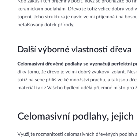
Kdo zakusil ten příjemný pocit, když se procházíte po hř
keramickým podlahám. Dřevo je totiž velice dobrý vodiv
topení. Jeho struktura je navíc velmi příjemná i na bos
nefalšovaný dotek přírody.
Další výborné vlastnosti dřeva
Celomasivní dřevěné podlahy se vyznačují perfektní pr
díky tomu, že dřevo je velmi dobrý zvukový izolant. Ne
totiž na sebe příliš velké množství prachu, a tak jsou
dře
materiál tak z Vašeho bydlení udělá příjemné místo pro ž
Celomasivní podlahy, jejic
Využijte rozmanitosti celomasivních dřevěných podlah a