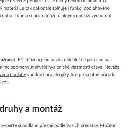
ejivé dřevěné podlaze, už se nikdy nevrátí k laminátu a
ý materiál, a tak dokonale splňuje i funkci podlahového
ou nohu. I doma si proto můžete plnými doušky vychutnat
užností.
Při chůzi nejsou navíc tolik hlučné jako laminát
smíme opomenout skvělé hygienické vlastnosti dřeva. Neváže
věné podlahy
vhodné i pro alergiky. Sto procentně přírodní
ivot.
h druhy a montáž
 vyberte si podlahu přesně podle Vašich představ. Můžete