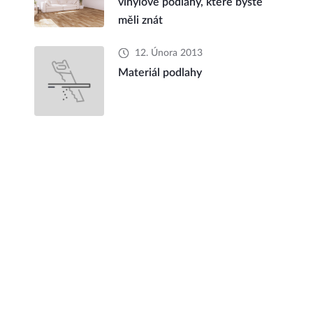
vinylové podlahy, které byste
měli znát
12. Února 2013
Materiál podlahy