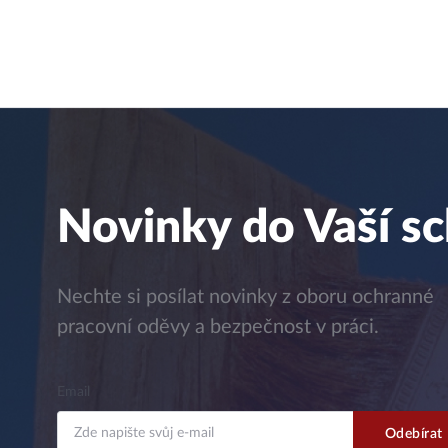
Novinky do Vaší s
Nechte si posílat novinky z oboru ochranné
pracovní oděvy a bezpečnost v práci.
Email