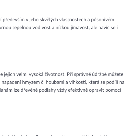
í
í především v jeho skvělých vlastnostech a působivém
rnou tepelnou vodivost a nízkou jímavost, ale navíc se i
e jejich velmi vysoká životnost. Při správné údržbě můžete
 napadení hmyzem či houbami a vlhkosti, která se podílí na
ahám lze dřevěné podlahy vždy efektivně opravit pomocí