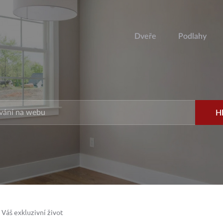
Dveře
Podlahy
Váš exkluzivní život