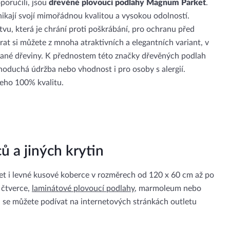
oručili, jsou
dřevěné plovoucí podlahy Magnum Parket
.
nikají svojí mimořádnou kvalitou a vysokou odolností.
u, která je chrání proti poškrábání, pro ochranu před
at si můžete z mnoha atraktivních a elegantních variant, v
brané dřeviny. K přednostem této značky dřevěných podlah
noduchá údržba nebo vhodnost i pro osoby s alergií.
 jeho 100% kvalitu.
ů a jiných krytin
et i levné kusové koberce v rozměrech od 120 x 60 cm až po
 čtverce,
laminátové plovoucí podlahy
, marmoleum nebo
ku se můžete podívat na internetových stránkách outletu