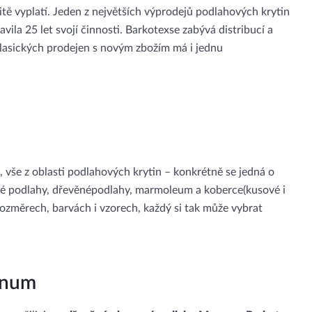
itě vyplatí. Jeden z největších výprodejů podlahových krytin
vila 25 let svojí činnosti. Barkotexse zabývá distribucí a
lasických prodejen s novým zbožím má i jednu
, vše z oblasti podlahových krytin – konkrétně se jedná o
átové podlahy, dřevěnépodlahy, marmoleum a koberce(kusové i
rozměrech, barvách i vzorech, každý si tak může vybrat
gnum