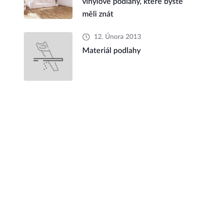
vinylové podlahy, které byste
měli znát
12. Února 2013
Materiál podlahy