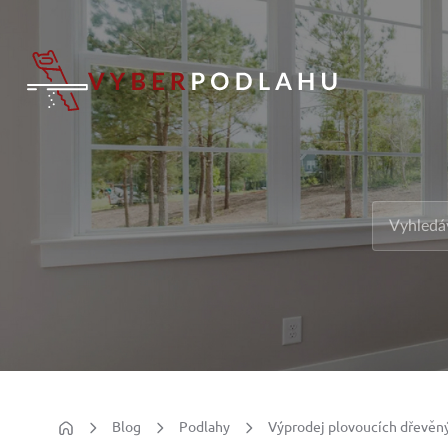
Blog
Podlahy
Výprodej plovoucích dřevěný