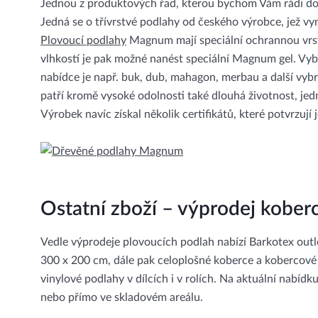
Jednou z produktových řad, kterou bychom Vám rádi dop
Jedná se o třívrstvé podlahy od českého výrobce, jež vy
Plovoucí podlahy
Magnum mají speciální ochrannou vrstv
vlhkostí je pak možné nanést speciální Magnum gel. Vybr
nabídce je např. buk, dub, mahagon, merbau a další vy
patří kromě vysoké odolnosti také dlouhá životnost, jed
Výrobek navíc získal několik certifikátů, které potvrzují
Ostatní zboží – výprodej koberc
Vedle výprodeje plovoucích podlah nabízí Barkotex outl
300 x 200 cm, dále pak celoplošné koberce a kobercové
vinylové podlahy v dílcích i v rolích. Na aktuální nabíd
nebo přímo ve skladovém areálu.