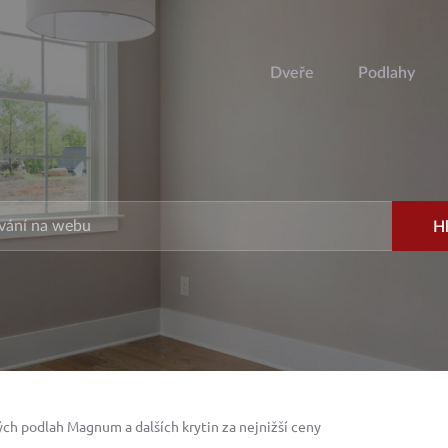
Dveře
Podlahy
ch podlah Magnum a dalších krytin za nejnižší ceny