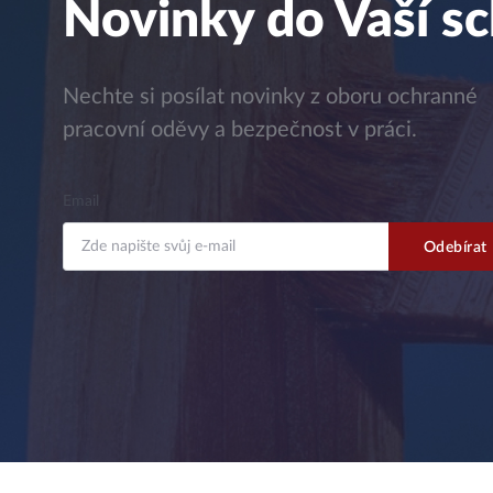
Novinky do Vaší s
Nechte si posílat novinky z oboru ochranné
pracovní oděvy a bezpečnost v práci.
Email