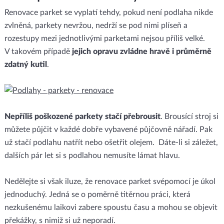
Renovace parket se vyplatí tehdy, pokud není podlaha nikde
zvlněná, parkety nevržou, nedrží se pod nimi plíseň a
rozestupy mezi jednotlivými parketami nejsou příliš velké.
V takovém případě
jejich opravu zvládne hravě i průměrně
zdatný kutil
.
Nepříliš poškozené parkety stačí přebrousit
. Brousící stroj si
můžete půjčit v každé dobře vybavené půjčovně nářadí. Pak
už stačí podlahu natřít nebo ošetřit olejem. Dáte-li si záležet,
dalších pár let si s podlahou nemusíte lámat hlavu.
Nedělejte si však iluze, že renovace parket svépomocí je úkol
jednoduchý. Jedná se o poměrně titěrnou práci, která
nezkušenému laikovi zabere spoustu času a mohou se objevit
překážky, s nimiž si už neporadí.