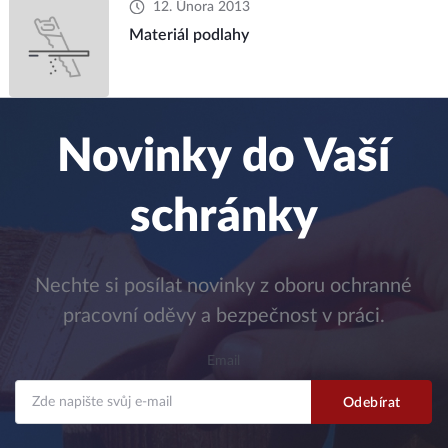
12. Února 2013
Materiál podlahy
Novinky do Vaší
schránky
Nechte si posílat novinky z oboru ochranné
pracovní oděvy a bezpečnost v práci.
Email