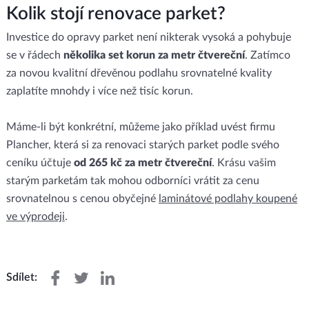
Kolik stojí renovace parket?
Investice do opravy parket není nikterak vysoká a pohybuje
se v řádech
několika set korun za metr čtvereční
. Zatímco
za novou kvalitní dřevěnou podlahu srovnatelné kvality
zaplatíte mnohdy i více než tisíc korun.
Máme-li být konkrétní, můžeme jako příklad uvést firmu
Plancher, která si za renovaci starých parket podle svého
ceníku účtuje
od 265 kč za metr čtvereční
. Krásu vašim
starým parketám tak mohou odborníci vrátit za cenu
srovnatelnou s cenou obyčejné
laminátové podlahy koupené
ve výprodeji
.
Sdílet: