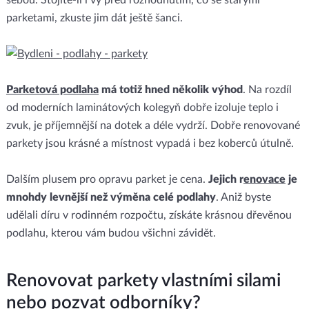
sebou. Stojíte-li i vy před rozhodnutím, co se starými
parketami, zkuste jim dát ještě šanci.
Parketová podlaha
má totiž hned několik výhod
. Na rozdíl
od moderních laminátových kolegyň dobře izoluje teplo i
zvuk, je příjemnější na dotek a déle vydrží. Dobře renovované
parkety jsou krásné a místnost vypadá i bez koberců útulně.
Dalším plusem pro opravu parket je cena.
Jejich r
enovace
je
mnohdy levnější než výměna celé podlahy
. Aniž byste
udělali díru v rodinném rozpočtu, získáte krásnou dřevěnou
podlahu, kterou vám budou všichni závidět.
Renovovat parkety vlastními silami
nebo pozvat odborníky?