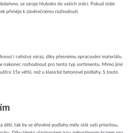
bdařeno, se zaryje hluboko do vašich srdcí. Pokud stále
nek přiměje k závěrečnému rozhodnutí.
hnout i celistvý výraz, díky přesnému opracování materiálu.
č se nakonec rozhodnout pro tento typ sortimentu. Mimo jiné
tloušťce 15x větší, než u klasické betonové podlahy. S touto
ním
 děti, tak by se dřevěné podlahy měly stát vaší prioritou,
i prachu. Díky těmto vlastnostem jsou nehostinným krajem pro