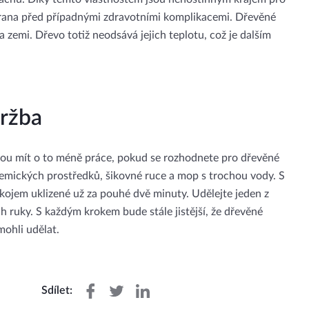
hrana před případnými zdravotními komplikacemi. Dřevěné
na zemi. Dřevo totiž neodsává jejich teplotu, což je dalším
držba
ou mít o to méně práce, pokud se rozhodnete pro dřevěné
emických prostředků, šikovné ruce a mop s trochou vody. S
kojem uklizené už za pouhé dvě minuty. Udělejte jeden z
h ruky. S každým krokem bude stále jistější, že dřevěné
mohli udělat.
Sdílet: