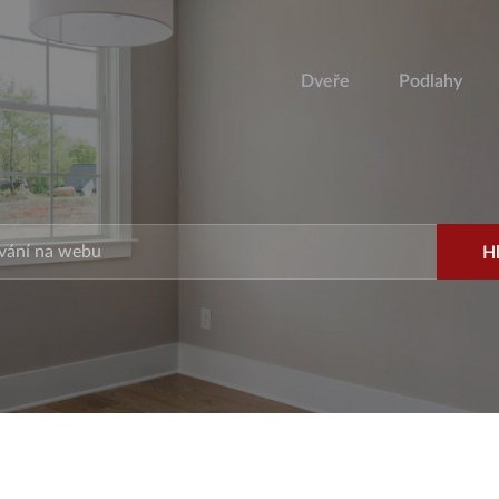
Dveře
Podlahy