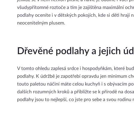
všudypřítomné roztoče a tím je zajištěna maximální oc
podlahy oceníte i v dětských pokojích, kde si děti hrají 
neocenitelným plusem.
Dřevěné podlahy a jejich ú
V tomto ohledu zaplesá srdce i hospodyňkám, které bud
podlahy. K údržbě je zapotřebí opravdu jen minimum ch
touto paletou náčiní máte celou kuchyň i s obývacím po
dalších rozumných kroků a přibližte se k přírodě na dosa
podlahy jsou to nejlepší, co jste pro sebe a svou rodinu 