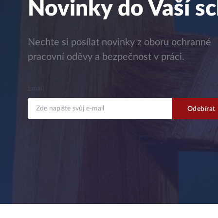
Novinky do Vaší s
Nechte si posílat novinky z oboru ochranné
pracovní oděvy a bezpečnost v práci.
Email