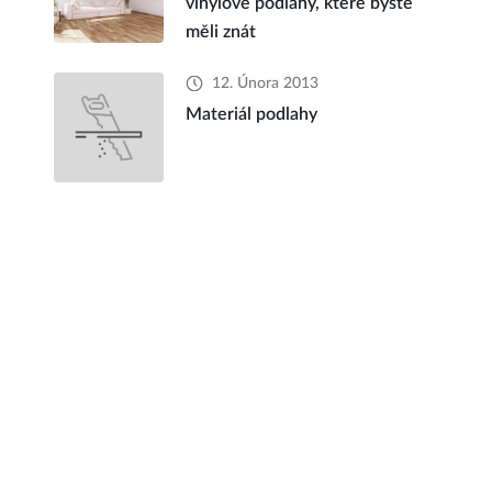
vinylové podlahy, které byste
měli znát
12. Února 2013
Materiál podlahy