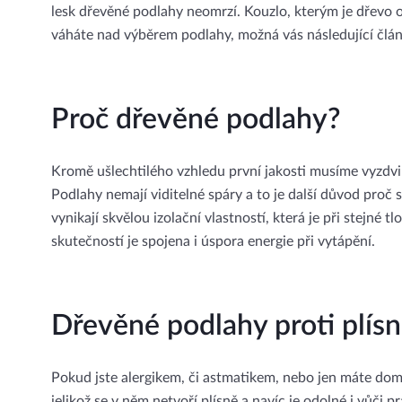
lesk dřevěné podlahy neomrzí. Kouzlo, kterým je dřevo o
váháte nad výběrem podlahy, možná vás následující člá
Proč dřevěné podlahy?
Kromě ušlechtilého vzhledu první jakosti musíme vyzdvi
Podlahy nemají viditelné spáry a to je další důvod pro
vynikají skvělou izolační vlastností, která je při stejné 
skutečností je spojena i úspora energie při vytápění.
Dřevěné podlahy proti plís
Pokud jste alergikem, či astmatikem, nebo jen máte doma
jelikož se v něm netvoří plísně a navíc je odolné i vůč