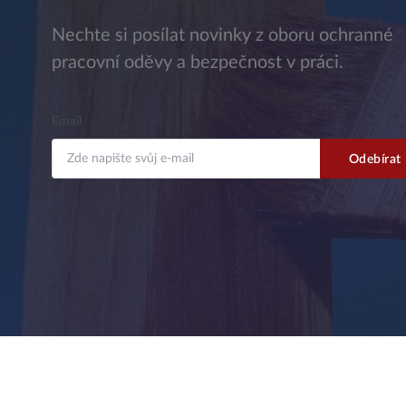
Nechte si posílat novinky z oboru ochranné
pracovní oděvy a bezpečnost v práci.
Email