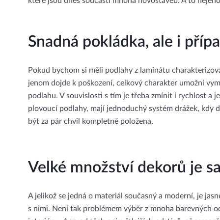
které jsou dnes součástí mnoha novostaveb. A to nejeno
Snadná pokládka, ale i příp
Pokud bychom si měli podlahy z laminátu charakterizova
jenom dojde k poškození, celkový charakter umožní vym
podlahu. V souvislosti s tím je třeba zmínit i rychlost 
plovoucí podlahy, mají jednoduchý systém drážek, kdy 
být za pár chvil kompletně položena.
Velké množství dekorů je s
A jelikož se jedná o materiál současný a moderní, je ja
s nimi. Není tak problémem výběr z mnoha barevných ods