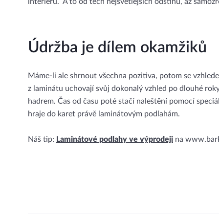
interiéru. A to od těch nejsvětlejších odstínů, až samoz
Údržba je dílem okamžiků
Máme-li ale shrnout všechna pozitiva, potom se vzhledem
z laminátu uchovají svůj dokonalý vzhled po dlouhé rok
hadrem. Čas od času poté stačí naleštění pomocí speciál
hraje do karet právě laminátovým podlahám.
Náš tip:
Laminátové podlahy ve výprodeji
na www.barko