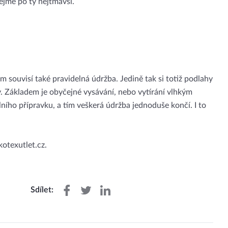
řejmě po ty nejtmavší.
 souvisí také pravidelná údržba. Jedině tak si totiž podlahy
y. Základem je obyčejné vysávání, nebo vytírání vlhkým
ního přípravku, a tím veškerá údržba jednoduše končí. I to
texutlet.cz.
Sdílet: