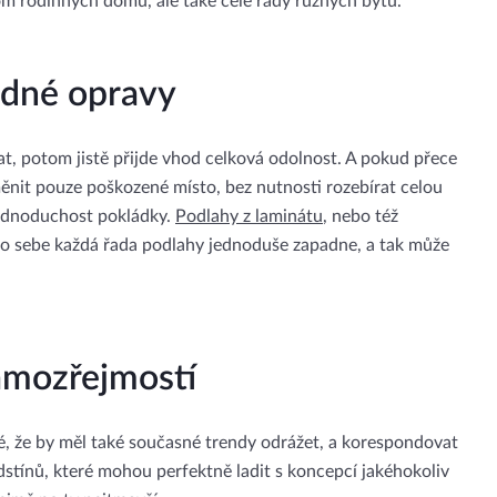
m rodinných domů, ale také celé řady různých bytů.
adné opravy
t, potom jistě přijde vhod celková odolnost. A pokud přece
ěnit pouze poškozené místo, bez nutnosti rozebírat celou
a jednoduchost pokládky.
Podlahy z laminátu
, nebo též
do sebe každá řada podlahy jednoduše zapadne, a tak může
amozřejmostí
sné, že by měl také současné trendy odrážet, a korespondovat
tínů, které mohou perfektně ladit s koncepcí jakéhokoliv