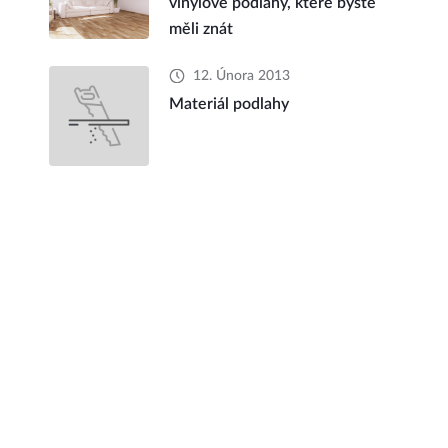
vinylové podlahy, které byste
měli znát
12. Února 2013
Materiál podlahy