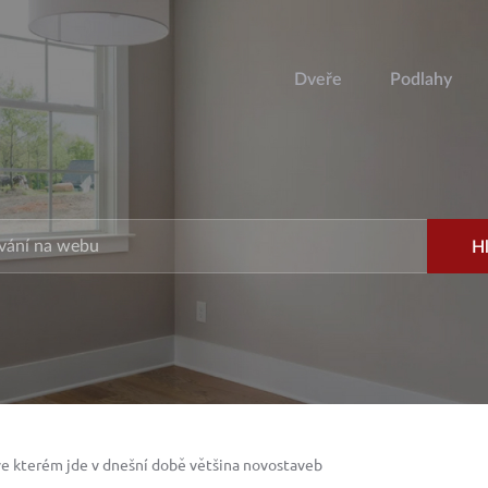
Dveře
Podlahy
 ve kterém jde v dnešní době většina novostaveb