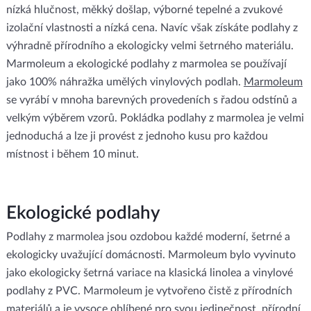
nízká hlučnost, měkký došlap, výborné tepelné a zvukové
izolační vlastnosti a nízká cena. Navíc však získáte podlahy z
výhradně přírodního a ekologicky velmi šetrného materiálu.
Marmoleum a ekologické podlahy z marmolea se používají
jako 100% náhražka umělých vinylových podlah.
Marmoleum
se vyrábí v mnoha barevných provedeních s řadou odstínů a
velkým výběrem vzorů. Pokládka podlahy z marmolea je velmi
jednoduchá a lze ji provést z jednoho kusu pro každou
místnost i během 10 minut.
Ekologické podlahy
Podlahy z marmolea jsou ozdobou každé moderní, šetrné a
ekologicky uvažující domácnosti. Marmoleum bylo vyvinuto
jako ekologicky šetrná variace na klasická linolea a vinylové
podlahy z PVC. Marmoleum je vytvořeno čistě z přírodních
materiálů a je vysoce oblíbené pro svou jedinečnost, přírodní