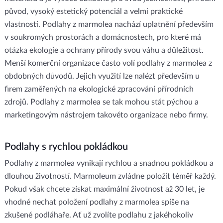
původ, vysoký estetický potenciál a velmi praktické
vlastnosti. Podlahy z marmolea nachází uplatnění především
v soukromých prostorách a domácnostech, pro které má
otázka ekologie a ochrany přírody svou váhu a důležitost.
Menší komerční organizace často volí podlahy z marmolea z
obdobných důvodů. Jejich využití lze nalézt především u
firem zaměřených na ekologické zpracování přírodních
zdrojů. Podlahy z marmolea se tak mohou stát pýchou a
marketingovým nástrojem takovéto organizace nebo firmy.
Podlahy s rychlou pokládkou
Podlahy z marmolea vynikají rychlou a snadnou pokládkou a
dlouhou životností. Marmoleum zvládne položit téměř každý.
Pokud však chcete získat maximální životnost až 30 let, je
vhodné nechat položení podlahy z marmolea spíše na
zkušené podláhaře. Ať už zvolíte podlahu z jakéhokoliv