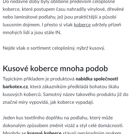
Do nedávné doby byly oblíbené především celoplošné
koberce, které postupem času nahradily vinylové, dřevěné
nebo laminátové podlahy, jež jsou praktičtější a působí
luxusním dojmem. I přesto si však
koberce
udržely přízeň
mnohých lidí a jsou stále IN.
Nejde však o sortiment celoplošný, nýbrž kusový.
Kusové koberce mnoha podob
Typickým příkladem je produktová
nabídka společnosti
barkotex.cz
, která zákazníkům předkládá bohatou škálu
kusových koberců. Samotný název takového produktu již do
značné míry vypovídá, jak koberce vypadají.
Jeden kus textilního doplňku na podlahu, který může
dokonalým způsobem změnit vizáž a styl celé domácnosti.
Mnohdy se
kusové koberce
stávají nenápadným prvkem