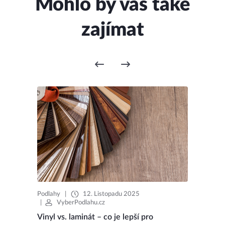
Mohlo by vás také
zajímat
Podlahy
|
12. Listopadu 2025
|
VyberPodlahu.cz
Vinyl vs. laminát – co je lepší pro