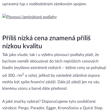
upravený typ s voděodolným zámkovým spojem.
Příliš nízká cena znamená příliš
nízkou kvalitu
Tak jako všude, tak i u výběru plovoucí podlahy platí, že
bychom neměli sklouzávat do těch nejnižších cenových
hladin (myšleno extrémně nízkých – běžné ceny se pohybují
2
od 300,-/m
a výše), jelikož by následně zdánlivá úspora
mohla být spíše finanční zátěží. Dále již záleží jen na vás,
kterému vzoru a barvě dáte přednost.
A jaké značky vybírat? Doporučujeme tyto osvědčené
výrobce: Pergo, Parador, Egger, KronoSwiss a Quick Step.