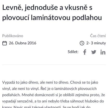
Levně, jednoduše a vkusně s
plovoucí laminátovou podlahou
Publikováno
Čas čtení
26. Dubna 2016
2- 3 minuty
Sdílet:
Vypadá to jako dřevo, ale není to dřevo. Chová se to jako
vinyl, ale není to vinyl. Řeč je o laminátových plovoucích
podlahách. Mnohé domácnosti si je oblíbili zejména proto, že
vypadají senzačně, a to ani nebylo třeba sáhnout hluboko do
kapsy. Navíc mají takové vlastnosti, že se hodí jak do