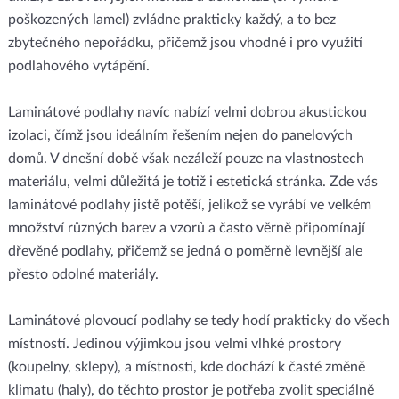
poškozených lamel) zvládne prakticky každý, a to bez
zbytečného nepořádku, přičemž jsou vhodné i pro využití
podlahového vytápění.
Laminátové podlahy navíc nabízí velmi dobrou akustickou
izolaci, čímž jsou ideálním řešením nejen do panelových
domů. V dnešní době však nezáleží pouze na vlastnostech
materiálu, velmi důležitá je totiž i estetická stránka. Zde vás
laminátové podlahy jistě potěší, jelikož se vyrábí ve velkém
množství různých barev a vzorů a často věrně připomínají
dřevěné podlahy, přičemž se jedná o poměrně levnější ale
přesto odolné materiály.
Laminátové plovoucí podlahy se tedy hodí prakticky do všech
místností. Jedinou výjimkou jsou velmi vlhké prostory
(koupelny, sklepy), a místnosti, kde dochází k časté změně
klimatu (haly), do těchto prostor je potřeba zvolit speciálně