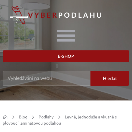
E-SHOP
Blog
Podlahy
Levně, jednoduše a vkusně s
plovoucí laminátovou podlahou