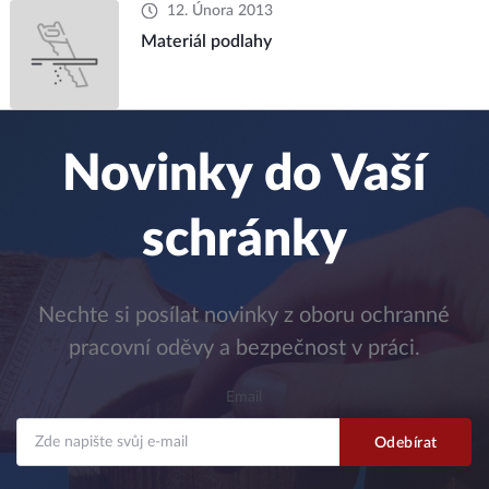
12. Února 2013
Materiál podlahy
Novinky do Vaší
schránky
Nechte si posílat novinky z oboru ochranné
pracovní oděvy a bezpečnost v práci.
Email