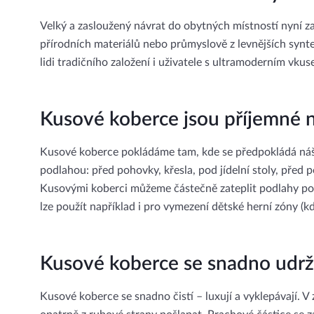
Velký a zasloužený návrat do obytných místností nyní za
přírodních materiálů nebo průmyslově z levnějších synt
lidi tradičního založení i uživatele s ultramoderním vkus
Kusové koberce jsou příjemné n
Kusové koberce pokládáme tam, kde se předpokládá náš
podlahou: před pohovky, křesla, pod jídelní stoly, před
Kusovými koberci můžeme částečně zateplit podlahy po
lze použít například i pro vymezení dětské herní zóny (k
Kusové koberce se snadno udrž
Kusové koberce se snadno čistí – luxují a vyklepávají. 