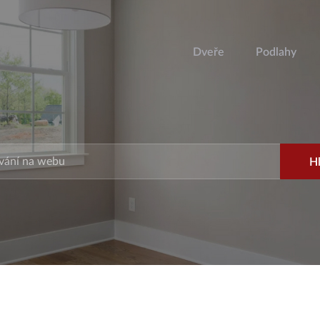
Dveře
Podlahy