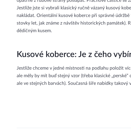
opatrně z rubové strany pošlapat. Prachové částice se 
Jestliže jste si vybrali klasický ručně vázaný kusový kob
nakládat. Orientální kusové koberce při správné údržbě 
stovky let, jak známe z návštěv historických památek).
dědičným kusem.
Kusové koberce: Je z čeho vybí
Jestliže chceme v jedné místnosti na podlahu položit ví
ale měly by mít buď stejný vzor (třeba klasické „perské
ale ve stejných barvách). Současná šíře nabídky takový 