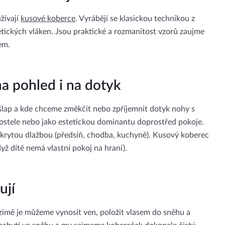
žívají
kusové koberce
. Vyrábějí se klasickou technikou z
etických vláken. Jsou praktické a rozmanitost vzorů zaujme
em.
a pohled i na dotyk
lap a kde chceme změkčit nebo zpříjemnit dotyk nohy s
 postele nebo jako estetickou dominantu doprostřed pokoje.
krytou dlažbou (předsíň, chodba, kuchyně). Kusový koberec
dyž dítě nemá vlastní pokoj na hraní).
ují
V zimě je můžeme vynosit ven, položit vlasem do sněhu a