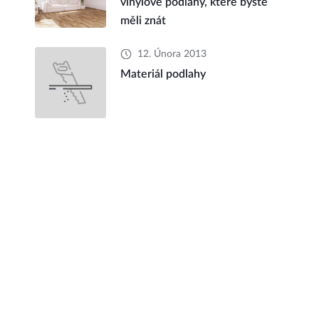
vinylové podlahy, které byste
měli znát
12. Února 2013
Materiál podlahy