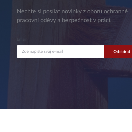
Nechte si posílat novinky z oboru ochranné
pracovní oděvy a bezpečnost v práci.
Email