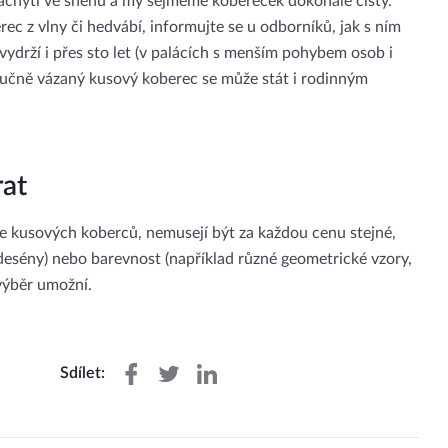
zachytí ve sněhu a my sejmeme kobereček dokonale čistý.
erec z vlny či hedvábí, informujte se u odborníků, jak s ním
vydrží i přes sto let (v palácích s menším pohybem osob i
 Ručně vázaný kusový koberec se může stát i rodinným
rat
ce kusových koberců, nemusejí být za každou cenu stejné,
“ desény) nebo barevnost (například různé geometrické vzory,
výběr umožní.
Sdílet: