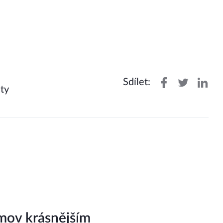
Sdílet:
ty
mov krásnějším