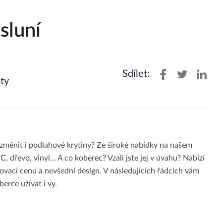
sluní
Sdílet:
ty
 změnit i podlahové krytiny? Ze široké nabídky na našem
, dřevo, vinyl… A co koberec? Vzali jste jej v úvahu? Nabízí
zovací cenu a nevšední design. V následujících řádcích vám
erce užívat i vy.