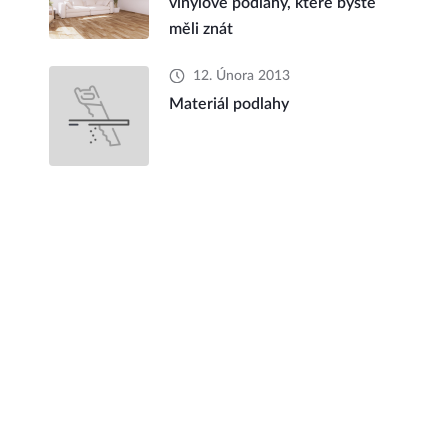
vinylové podlahy, které byste
měli znát
12. Února 2013
Materiál podlahy