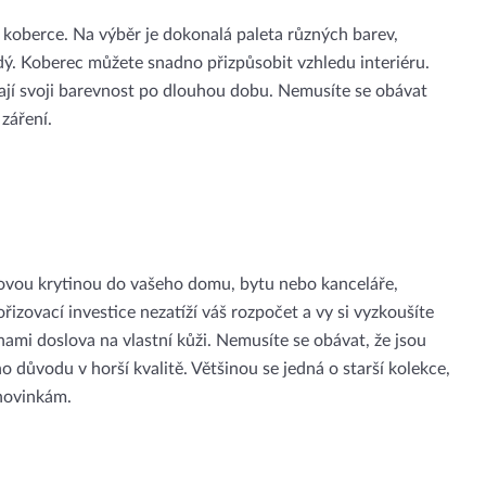
í koberce. Na výběr je dokonalá paleta různých barev,
dý. Koberec můžete snadno přizpůsobit vzhledu interiéru.
ají svoji barevnost po dlouhou dobu. Nemusíte se obávat
záření.
ahovou krytinou do vašeho domu, bytu nebo kanceláře,
pořizovací investice nezatíží váš rozpočet a vy si vyzkoušíte
ami doslova na vlastní kůži. Nemusíte se obávat, že jsou
o důvodu v horší kvalitě. Většinou se jedná o starší kolekce,
 novinkám.