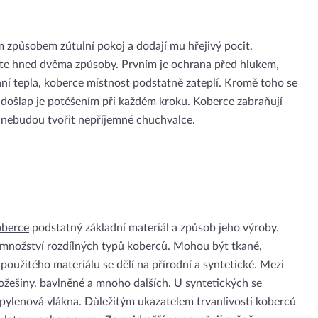
m způsobem zútulní pokoj a dodají mu hřejivý pocit.
eníte hned dvěma způsoby. Prvním je ochrana před hlukem,
ní tepla, koberce místnost podstatně zateplí. Kromě toho se
ý došlap je potěšením při každém kroku. Koberce zabraňují
a nebudou tvořit nepříjemné chuchvalce.
oberce
podstatný základní materiál a způsob jeho výroby.
 množství rozdílných typů koberců. Mohou být tkané,
oužitého materiálu se dělí na přírodní a syntetické. Mezi
kožešiny, bavlněné a mnoho dalších. U syntetických se
opylenová vlákna. Důležitým ukazatelem trvanlivosti koberců