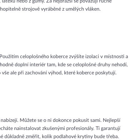
u, latexu nebo z gumy. Za nejdražší se považují ručně
chopitelně strojově vyráběné z umělých vláken.
oužitím celoplošného koberce zvýšíte izolaci v místnosti a
vhodně doplní interiér tam, kde se celoplošné druhy nehodí,
 vše ale při zachování výhod, které koberce poskytují.
nabízejí. Můžete se o ni dokonce pokusit sami. Nejlepší
echáte nainstalovat zkušenými profesionály. Ti garantují
né důkladně změřit, kolik podlahové krytiny bude třeba.