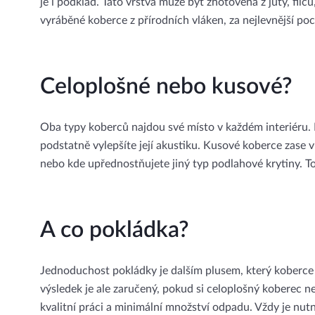
je i podklad. Tato vrstva může být zhotovena z juty, filc
vyráběné koberce z přírodních vláken, za nejlevnější po
Celoplošné nebo kusové?
Oba typy koberců najdou své místo v každém interiéru. P
podstatně vylepšíte její akustiku. Kusové koberce zase 
nebo kde upřednostňujete jiný typ podlahové krytiny. To
A co pokládka?
Jednoduchost pokládky je dalším plusem, který koberce 
výsledek je ale zaručený, pokud si celoplošný koberec n
kvalitní práci a minimální množství odpadu. Vždy je nut