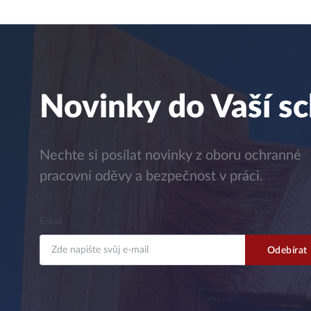
Novinky do Vaší s
Nechte si posílat novinky z oboru ochranné
pracovní oděvy a bezpečnost v práci.
Email