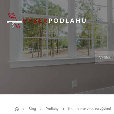
Blog
Podlahy
Koberce se vrací na výsluní