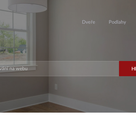
Dveře
Podlahy