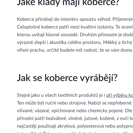
Jaké klady mají koberce?
Koberce přinášejí do interiéru spoustu výhod. Příjemný
Celoplošné koberce patří mezi kvalitní izolanty. To oc
kterou uvítají hlavně sousedé. Druhým přínosem je dodá
výrazně zlepší i akustika celého prostoru. Měkký a tich
víření prachu, určitě budete mít radost, že se vám dom
Jak se koberce vyrábějí?
Stejně jako u všech textilních produktů je i
při výběru k
Ten může být ruční nebo strojový. Nabízí se nepřeberné
všívané, vázané, vpichované nebo chemicky pojené. Dle p
přírodní patří hedvábné, vlněné, jutové, kožené, z ovčí 
nejčastěji používají akrylová, polyesterová nebo polypr