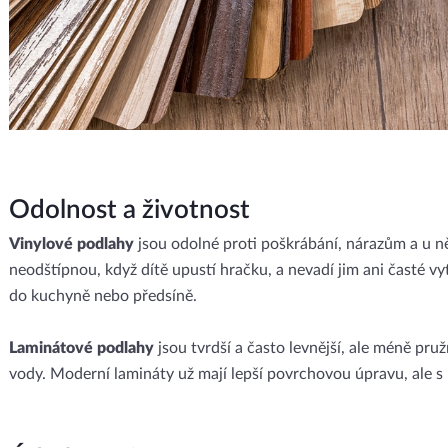
Odolnost a životnost
Vinylové podlahy
jsou odolné proti poškrábání, nárazům a u ně
neodštípnou, když dítě upustí hračku, a nevadí jim ani časté vytír
do kuchyně nebo předsíně.
Laminátové podlahy
jsou tvrdší a často levnější, ale méně pr
vody. Moderní lamináty už mají lepší povrchovou úpravu, ale s r