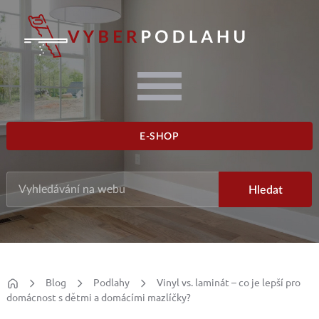
E-SHOP
Blog
Podlahy
Vinyl vs. laminát – co je lepší pro
domácnost s dětmi a domácími mazlíčky?