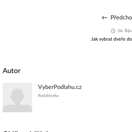
Předcho
06. Říj
Jak vybrat dveře d
Autor
VyberPodlahu.cz
Redaktorka