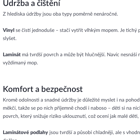
Údržba a čištění
Z hlediska údržby jsou oba typy poměrně nenáročné.
Vinyl
se čistí jednoduše – stačí vytřít vlhkým mopem. Je tichý př
slyšet.
Laminát
má tvrdší povrch a může být hlučnější. Navíc nesnáší 
vyždímaný mop.
Komfort a bezpečnost
Kromě odolnosti a snadné údržby je důležité myslet i na pohod
měkčí, takže se po nich příjemně chodí i naboso – děti si na n
povrch, který snižuje riziko uklouznutí, což ocení jak malé děti,
Laminátové podlahy
jsou tvrdší a působí chladněji, ale s vh